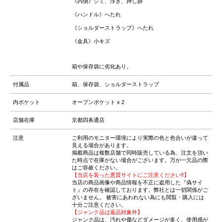
《内側》シミ、浮き、押し跡
《ハンドル》へたれ
《ショルダーストラップ》へたれ
《金具》小キズ
箱や保存袋に劣化あり。
付属品
箱、保存袋、ショルダーストラップ
内ポケット
オープンポケット x 2
店舗在庫
京都四条通店
注意
ご利用のモニター環境により実際の色と色合いが違って
見える場合があります。
掲載商品は複数店舗で同時販売している為、注文を頂い
た時点で在庫がない場合がございます。万が一欠品の際
はご容赦ください。
【当店を装った悪質サイトにご注意ください!!】
当店の商品画像や商品情報を不正に盗用した『偽サイ
ト』の存在を確認しております。弊社とは一切関係がご
ざいません。 被害にあわれない為にも閲覧・購入には
十分ご注意ください。
【ジャンク品は返品対象外】
ジャンク品は、汚れや傷などダメージが多く、使用感が