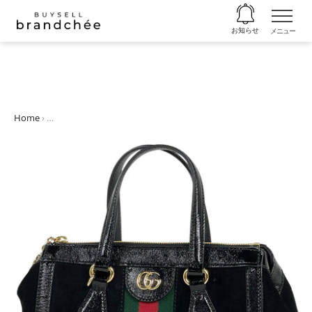
お知らせ
メニュー
コ
ン
テ
ン
ツ
Home
›
【在庫一掃】 グッチ オフィディア スモール GG ハンドバッグ 2WA
に
ス
キ
ッ
プ