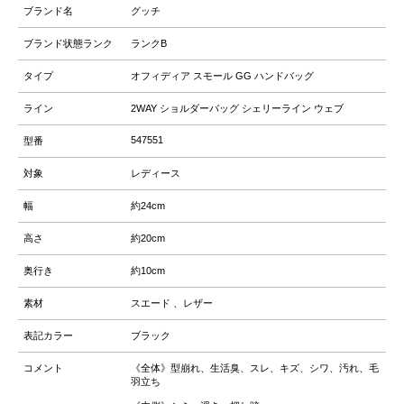
ブランド名
グッチ
ブランド状態ランク
ランクB
タイプ
オフィディア スモール GG ハンドバッグ
ライン
2WAY ショルダーバッグ シェリーライン ウェブ
547551
型番
対象
レディース
幅
約24cm
高さ
約20cm
奥行き
約10cm
素材
スエード 、レザー
表記カラー
ブラック
コメント
《全体》型崩れ、生活臭、スレ、キズ、シワ、汚れ、毛
羽立ち