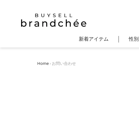
新着アイテム
性別
コ
ン
テ
バッグ
ルイ・ヴィトン
バッグ
Home
›
お問い合わせ
ン
財布/小物/雑貨
シャネル
財布・小物
ツ
に
アパレル
エルメス
すべてのジュエリー/アク
ス
キ
靴
カルティエ
ノンブランドジュエリー
ッ
グッチ
ブランドジュエリー
プ