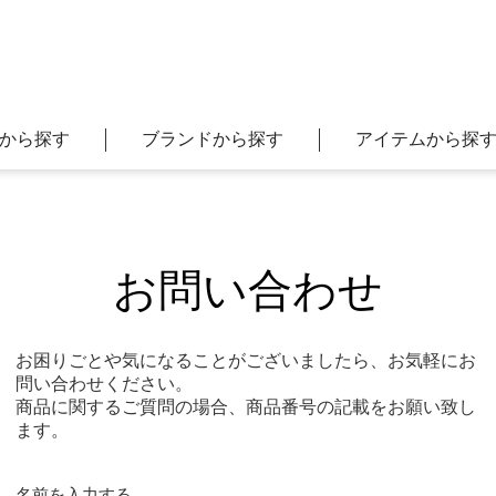
から探す
ブランドから探す
アイテムから探
プラダ
ブランドアクセサリー
ノンブランドジュエリー
女性用
オメガ
全てのカ
フェンディ
腕時計
ブランドジュエリー
男性用
パテック
お問い合わせ
セサリー
セリーヌ
アパレル
ブランドアクセサリー
ユニセックス
ブライト
ディオール
お酒
セイコー
お困りごとや気になることがございましたら、お気軽にお
ロレックス
カメラ
全てのブ
問い合わせください。
商品に関するご質問の場合、商品番号の記載をお願い致し
ます。
名前を入力する