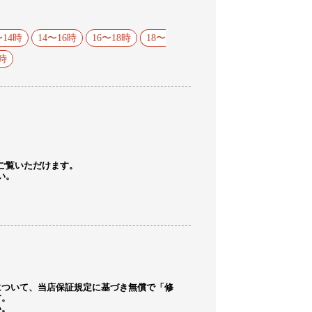
〜14時
14〜16時
16〜18時
18〜
1時
ご覧いただけます。
い。
について、当店保証規定に基づき無償で「修
す。
い。