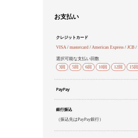
お支払い
クレジットカード
VISA
/
mastercard
/
American Express
/
JCB
/
選択可能な支払い回数
3回
5回
6回
10回
12回
15回
PayPay
銀行振込
（振込先はPayPay銀行）